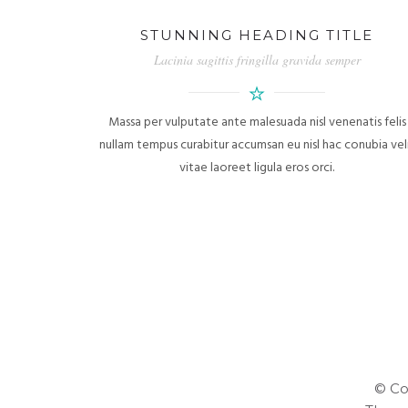
STUNNING HEADING TITLE
Lacinia sagittis fringilla gravida semper
Massa per vulputate ante malesuada nisl venenatis felis
nullam tempus curabitur accumsan eu nisl hac conubia vel
vitae laoreet ligula eros orci.
© Co