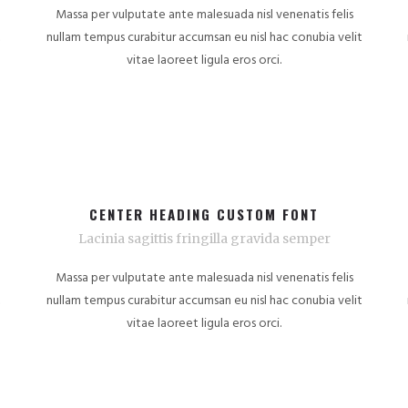
Massa per vulputate ante malesuada nisl venenatis felis
t
nullam tempus curabitur accumsan eu nisl hac conubia velit
vitae laoreet ligula eros orci.
CENTER HEADING CUSTOM FONT
Lacinia sagittis fringilla gravida semper
Massa per vulputate ante malesuada nisl venenatis felis
t
nullam tempus curabitur accumsan eu nisl hac conubia velit
vitae laoreet ligula eros orci.