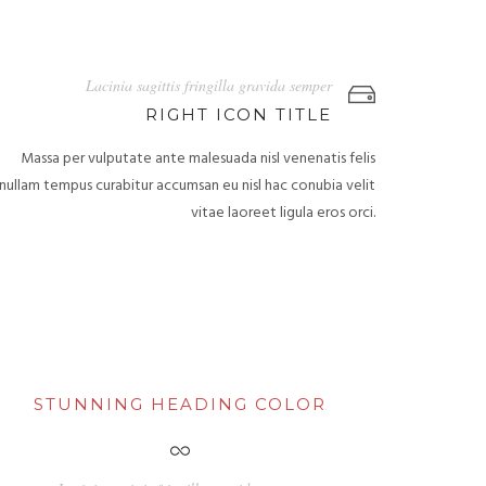
Lacinia sagittis fringilla gravida semper
RIGHT ICON TITLE
Massa per vulputate ante malesuada nisl venenatis felis
nullam tempus curabitur accumsan eu nisl hac conubia velit
vitae laoreet ligula eros orci.
STUNNING HEADING COLOR