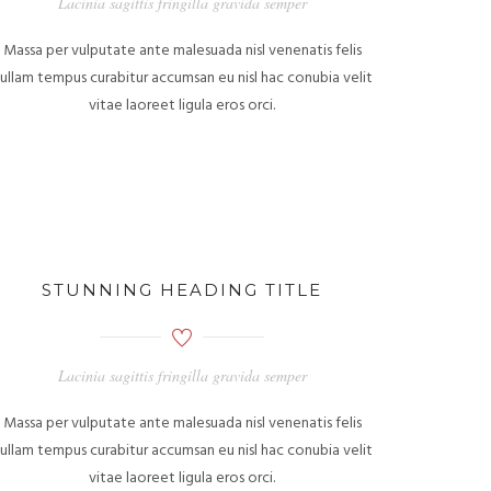
Lacinia sagittis fringilla gravida semper
Massa per vulputate ante malesuada nisl venenatis felis
ullam tempus curabitur accumsan eu nisl hac conubia velit
vitae laoreet ligula eros orci.
STUNNING HEADING TITLE
Lacinia sagittis fringilla gravida semper
Massa per vulputate ante malesuada nisl venenatis felis
ullam tempus curabitur accumsan eu nisl hac conubia velit
vitae laoreet ligula eros orci.