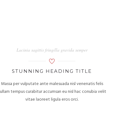
Lacinia sagittis fringilla gravida semper
STUNNING HEADING TITLE
Massa per vulputate ante malesuada nisl venenatis felis
ullam tempus curabitur accumsan eu nisl hac conubia velit
vitae laoreet ligula eros orci.