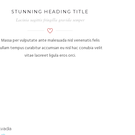
STUNNING HEADING TITLE
Lacinia sagittis fringilla gravida semper
Massa per vulputate ante malesuada nisl venenatis felis
ullam tempus curabitur accumsan eu nisl hac conubia velit
vitae laoreet ligula eros orci.
Avada