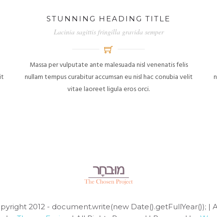
STUNNING HEADING TITLE
Lacinia sagittis fringilla gravida semper
Massa per vulputate ante malesuada nisl venenatis felis
it
nullam tempus curabitur accumsan eu nisl hac conubia velit
n
vitae laoreet ligula eros orci.
pyright 2012 - document.write(new Date().getFullYear()); | 