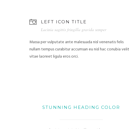
LEFT ICON TITLE
Lacinia sagittis fringilla gravida semper
Massa per vulputate ante malesuada nisl venenatis felis
nullam tempus curabitur accumsan eu nisl hac conubia veli
vitae laoreet ligula eros orci.
STUNNING HEADING COLOR