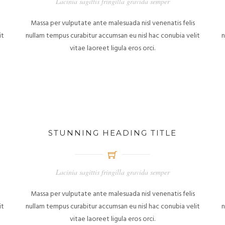
Lacinia sagittis fringilla gravida semper
Massa per vulputate ante malesuada nisl venenatis felis
it
nullam tempus curabitur accumsan eu nisl hac conubia velit
n
vitae laoreet ligula eros orci.
STUNNING HEADING TITLE
Lacinia sagittis fringilla gravida semper
Massa per vulputate ante malesuada nisl venenatis felis
it
nullam tempus curabitur accumsan eu nisl hac conubia velit
n
vitae laoreet ligula eros orci.