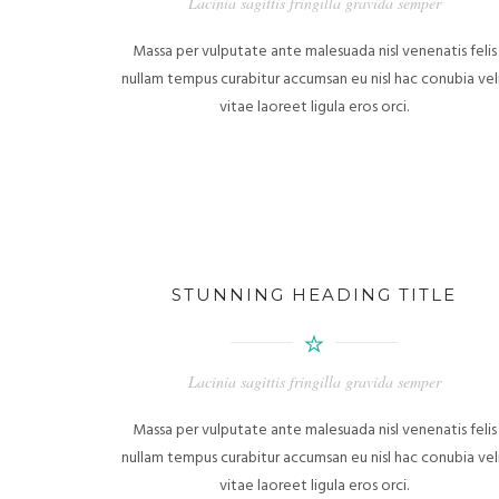
Lacinia sagittis fringilla gravida semper
Massa per vulputate ante malesuada nisl venenatis felis
nullam tempus curabitur accumsan eu nisl hac conubia vel
vitae laoreet ligula eros orci.
STUNNING HEADING TITLE
Lacinia sagittis fringilla gravida semper
Massa per vulputate ante malesuada nisl venenatis felis
nullam tempus curabitur accumsan eu nisl hac conubia vel
vitae laoreet ligula eros orci.