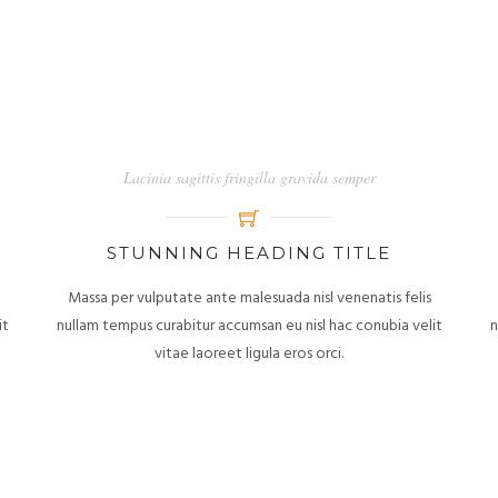
Lacinia sagittis fringilla gravida semper
STUNNING HEADING TITLE
Massa per vulputate ante malesuada nisl venenatis felis
it
nullam tempus curabitur accumsan eu nisl hac conubia velit
n
vitae laoreet ligula eros orci.