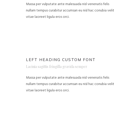
Massa per vulputate ante malesuada nisl venenatis felis
nullam tempus curabitur accumsan eu nisl hac conubia veli
vitae laoreet ligula eros orci.
LEFT HEADING CUSTOM FONT
Lacinia sagittis fringilla gravida semper
Massa per vulputate ante malesuada nisl venenatis felis
nullam tempus curabitur accumsan eu nisl hac conubia veli
vitae laoreet ligula eros orci.