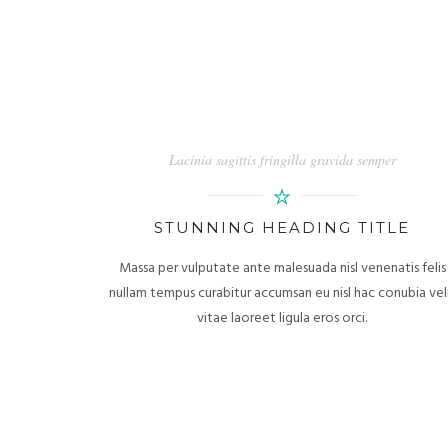
Lacinia sagittis fringilla gravida semper
STUNNING HEADING TITLE
Massa per vulputate ante malesuada nisl venenatis felis
nullam tempus curabitur accumsan eu nisl hac conubia vel
vitae laoreet ligula eros orci.