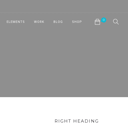
0
ELEMENTS
WORK
BLOG
SHOP
No products in the cart.
NEW!
NEW!
NEW!
NEW!
NEW!
RIGHT HEADING