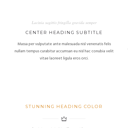
Lacinia sagittis fringilla gravida semper
CENTER HEADING SUBTITLE
Massa per vulputate ante malesuada nisl venenatis felis
t
nullam tempus curabitur accumsan eu nisl hac conubia velit
vitae laoreet ligula eros orci.
STUNNING HEADING COLOR