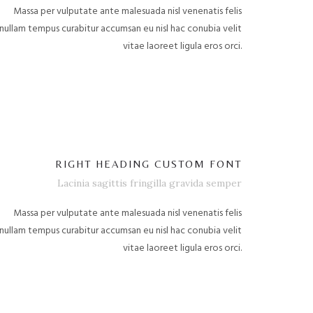
Massa per vulputate ante malesuada nisl venenatis felis
nullam tempus curabitur accumsan eu nisl hac conubia velit
vitae laoreet ligula eros orci.
RIGHT HEADING CUSTOM FONT
Lacinia sagittis fringilla gravida semper
Massa per vulputate ante malesuada nisl venenatis felis
nullam tempus curabitur accumsan eu nisl hac conubia velit
vitae laoreet ligula eros orci.