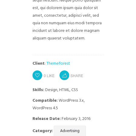
sequi nesciunt. Neque porro quisquam
est, qui dolorem ipsum quia dolor sit
amet, consectetur, adipisci velit, sed
quia non numquam eius modi tempora
incidunt ut labore et dolore magnam
aliquam quaerat voluptatem.
Client
:
Themeforest
0
LIKE
SHARE
Skills:
Design, HTML, CSS
Compatible:
WordPress 3.x,
WordPress 4.5
Release Date:
February 3, 2016
Category:
Advertising