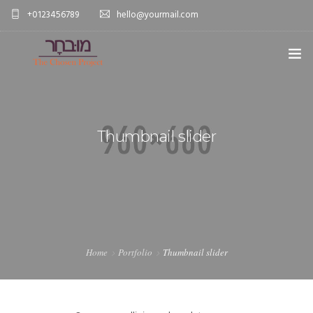
+0123456789
hello@yourmail.com
HOME
PAGES
Thumbnail slider
0
ELEMENTS
WORK
BLOG
SHOP
Home
Portfolio
Thumbnail slider