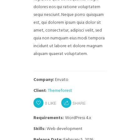
dolores eos qui ratione voluptatem
sequi nesciunt. Neque porro quisquam
est, qui dolorem ipsum quia dolor sit
amet, consectetur, adipisci velit, sed
quia non numquam eius modi tempora
incidunt ut labore et dolore magnam
aliquam quaerat voluptatem.
Company:
Envato
Client
:
Themeforest
0
LIKE
SHARE
Requirements:
WordPress 4.x
Skills:
Web development
Release Date:
February 5, 2016