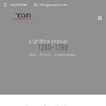
+0123456789
hello@yourmail.com
HOME
Lightbox popup
PAGES
0
ELEMENTS
Home
Portfolio
Lightbox popup
WORK
BLOG
SHOP