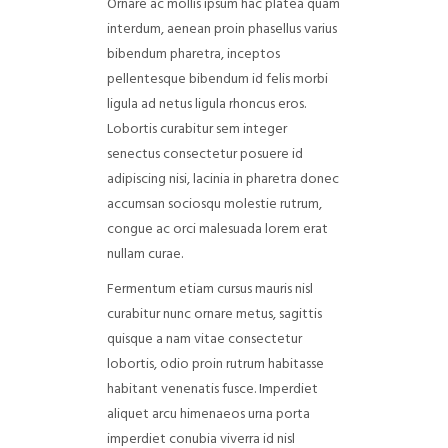
Ornare ac mollis ipsum hac platea quam
interdum, aenean proin phasellus varius
bibendum pharetra, inceptos
pellentesque bibendum id felis morbi
ligula ad netus ligula rhoncus eros.
Lobortis curabitur sem integer
senectus consectetur posuere id
adipiscing nisi, lacinia in pharetra donec
accumsan sociosqu molestie rutrum,
congue ac orci malesuada lorem erat
nullam curae.
Fermentum etiam cursus mauris nisl
curabitur nunc ornare metus, sagittis
quisque a nam vitae consectetur
lobortis, odio proin rutrum habitasse
habitant venenatis fusce. Imperdiet
aliquet arcu himenaeos urna porta
imperdiet conubia viverra id nisl